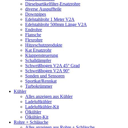
Dieselpartikelfilter-Ersatzrohre
diverse Auspuffteile
Downpipes
Edelstahlrohr 1 Meter V2A
Edelstahlrohr 500mm Länge V2A
Endrohre
Flansche
Flexrohre
Hitzeschutzprodukte
Kat Ersatzrohr
Klappensteuerung
Schalldämpfer
Schweißbogen V2A 45° Grad
Schweißbogen V2A 90°
Sonden und Sensoren
Sportkat/Rennkat
Turbokrümmer
Kühler
Alles anzeigen aus Kühler
Ladeluftkühler
Ladeluftkühler-Kit
Ölkühler
Ölkühler-Kit
Rohre + Schläuche
Alles anzeigen aus Rohre + Schläuche