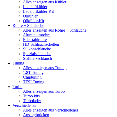
Alles anzeigen aus Kühler
Ladeluftkühler
Ladeluftkühler-Kit
Ölkühler
Ölkühler-Kit
Rohre + Schläuche
Alles anzeigen aus Rohre + Schläuche
Aluminiumrohre
Edelstahlrohre
HD-Schlauchschellen
Silikonschläuche
Spezialschläuche
Stahlfelxschlauch
Tuning
Alles anzeigen aus Tuning
1.8T Tuning
Chiptuning
TFSI Tuning
Turbo
Alles anzeigen aus Turbo
Turbo kits
Turbolader
Verschiedenes
Alles anzeigen aus Verschiedenes
Ansaugbrücken