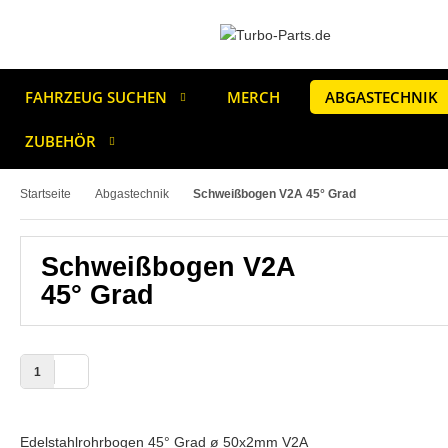
FAHRZEUG SUCHEN
MERCH
ABGASTECHNIK
ZUBEHÖR
Startseite
Abgastechnik
Schweißbogen V2A 45° Grad
Schweißbogen V2A
45° Grad
1
Edelstahlrohrbogen 45° Grad ø 50x2mm V2A