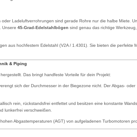
oder Ladeluftverrohrungen sind gerade Rohre nur die halbe Miete. U
d. Unsere
45-Grad-Edelstahlbögen
sind genau das richtige Werkzeug, 
en aus hochfestem Edelstahl (V2A / 1.4301). Sie bieten die perfekte M
hnik & Piping
estellt. Das bringt handfeste Vorteile für dein Projekt:
erengt sich der Durchmesser in der Biegezone nicht. Der Abgas- oder 
llisch rein, rückstandsfrei entfettet und besitzen eine konstante Wand
d lunkerfrei verschweißen.
m hohen Abgastemperaturen (AGT) von aufgeladenen Turbomotoren prob