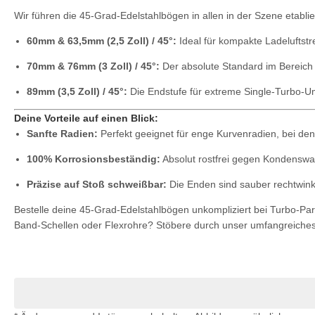
Wir führen die 45-Grad-Edelstahlbögen in allen in der Szene etabl
60mm & 63,5mm (2,5 Zoll) / 45°:
Ideal für kompakte Ladeluftst
70mm & 76mm (3 Zoll) / 45°:
Der absolute Standard im Bereic
89mm (3,5 Zoll) / 45°:
Die Endstufe für extreme Single-Turbo-
Deine Vorteile auf einen Blick:
Sanfte Radien:
Perfekt geeignet für enge Kurvenradien, bei den
100% Korrosionsbeständig:
Absolut rostfrei gegen Kondenswa
Präzise auf Stoß schweißbar:
Die Enden sind sauber rechtwink
Bestelle deine 45-Grad-Edelstahlbögen unkompliziert bei Turbo-Par
Band-Schellen oder Flexrohre? Stöbere durch unser umfangreiches