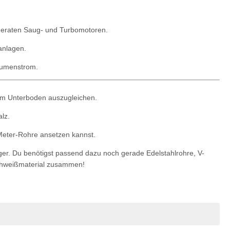
oderaten Saug- und Turbomotoren.
anlagen.
lumenstrom.
 am Unterboden auszugleichen.
lz.
-Meter-Rohre ansetzen kannst.
ger. Du benötigst passend dazu noch gerade Edelstahlrohre, V-
Schweißmaterial zusammen!