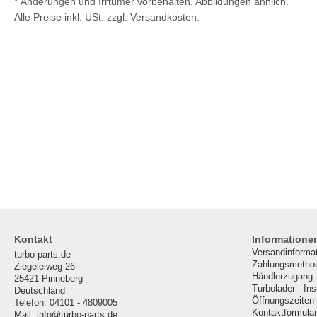
* Änderungen und Irrtümer vorbehalten. Abbildungen ähnlich.
Alle Preise inkl. USt. zzgl. Versandkosten.
Kontakt
Informatione
Versandinforma
turbo-parts.de
Zahlungsmetho
Ziegeleiweg 26
Händlerzugang 
25421 Pinneberg
Turbolader - In
Deutschland
Öffnungszeiten
Telefon: 04101 - 4809005
Kontaktformular
Mail: info@turbo-parts.de