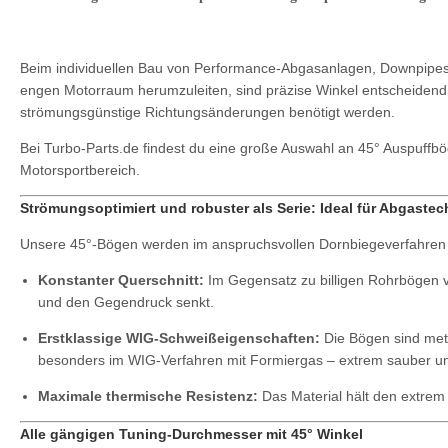
Beim individuellen Bau von Performance-Abgasanlagen, Downpipes 
engen Motorraum herumzuleiten, sind präzise Winkel entscheiden
strömungsgünstige Richtungsänderungen benötigt werden.
Bei Turbo-Parts.de findest du eine große Auswahl an 45° Auspuffbög
Motorsportbereich.
Strömungsoptimiert und robuster als Serie: Ideal für Abgastec
Unsere 45°-Bögen werden im anspruchsvollen Dornbiegeverfahren herg
Konstanter Querschnitt:
Im Gegensatz zu billigen Rohrbögen v
und den Gegendruck senkt.
Erstklassige WIG-Schweißeigenschaften:
Die Bögen sind meta
besonders im WIG-Verfahren mit Formiergas – extrem sauber un
Maximale thermische Resistenz:
Das Material hält den extre
Alle gängigen Tuning-Durchmesser mit 45° Winkel