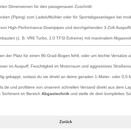
ierten Dimensionen für den passgenauen Zuschnitt:
recken (Piping) zum Ladeluftkühler oder für Sportabgasanlagen bei m
h von High-Performance-Downpipes und durchgehenden 3-Zoll-Auspuff
Umbauten (z. B. VR6 Turbo, 2.0 TFSI Extreme) mit maximalem Abgasvo
en der Platz für einen 90-Grad-Bogen fehlt, oder um leichte Versätze
sser im Auspuff, Feuchtigkeit im Motorraum und aggressives Straßensa
lig gekappt, sodass du sie direkt an deine geraden 1-Meter- oder 0,5
ts.de und profitiere von unserem schnellen Versand direkt aus dem La
 Sortiment im Bereich
Abgastechnik
und stelle dir dein komplettes 
Zurück