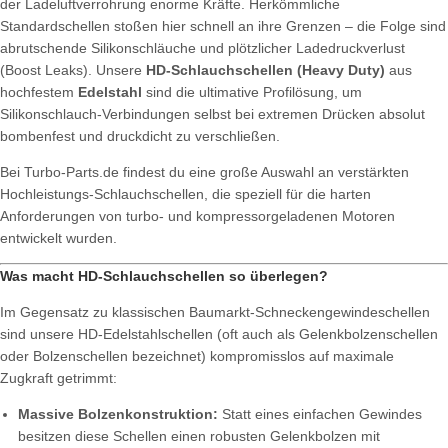
der Ladeluftverrohrung enorme Kräfte. Herkömmliche
Standardschellen stoßen hier schnell an ihre Grenzen – die Folge sind
abrutschende Silikonschläuche und plötzlicher Ladedruckverlust
(Boost Leaks). Unsere
HD-Schlauchschellen (Heavy Duty)
aus
hochfestem
Edelstahl
sind die ultimative Profilösung, um
Silikonschlauch-Verbindungen selbst bei extremen Drücken absolut
bombenfest und druckdicht zu verschließen.
Bei Turbo-Parts.de findest du eine große Auswahl an verstärkten
Hochleistungs-Schlauchschellen, die speziell für die harten
Anforderungen von turbo- und kompressorgeladenen Motoren
entwickelt wurden.
Was macht HD-Schlauchschellen so überlegen?
Im Gegensatz zu klassischen Baumarkt-Schneckengewindeschellen
sind unsere HD-Edelstahlschellen (oft auch als Gelenkbolzenschellen
oder Bolzenschellen bezeichnet) kompromisslos auf maximale
Zugkraft getrimmt:
Massive Bolzenkonstruktion:
Statt eines einfachen Gewindes
besitzen diese Schellen einen robusten Gelenkbolzen mit