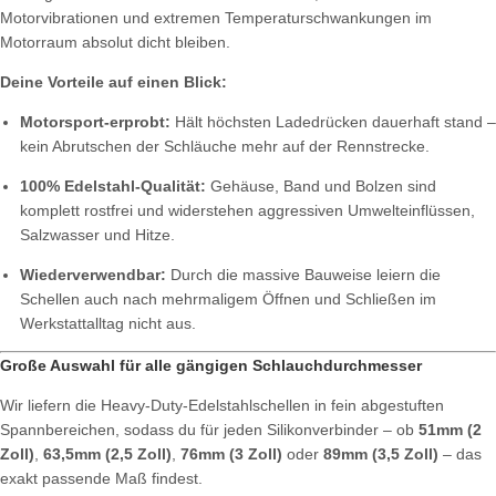
Motorvibrationen und extremen Temperaturschwankungen im
Motorraum absolut dicht bleiben.
Deine Vorteile auf einen Blick:
Motorsport-erprobt:
Hält höchsten Ladedrücken dauerhaft stand –
kein Abrutschen der Schläuche mehr auf der Rennstrecke.
100% Edelstahl-Qualität:
Gehäuse, Band und Bolzen sind
komplett rostfrei und widerstehen aggressiven Umwelteinflüssen,
Salzwasser und Hitze.
Wiederverwendbar:
Durch die massive Bauweise leiern die
Schellen auch nach mehrmaligem Öffnen und Schließen im
Werkstattalltag nicht aus.
Große Auswahl für alle gängigen Schlauchdurchmesser
Wir liefern die Heavy-Duty-Edelstahlschellen in fein abgestuften
Spannbereichen, sodass du für jeden Silikonverbinder – ob
51mm (2
Zoll)
,
63,5mm (2,5 Zoll)
,
76mm (3 Zoll)
oder
89mm (3,5 Zoll)
– das
exakt passende Maß findest.