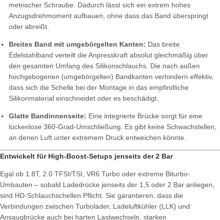
metrischer Schraube. Dadurch lässt sich ein extrem hohes
Anzugsdrehmoment aufbauen, ohne dass das Band überspringt
oder abreißt.
Breites Band mit umgebörgelten Kanten:
Das breite
Edelstahlband verteilt die Anpresskraft absolut gleichmäßig über
den gesamten Umfang des Silikonschlauchs. Die nach außen
hochgebogenen (umgebörgelten) Bandkanten verhindern effektiv,
dass sich die Schelle bei der Montage in das empfindliche
Silikonmaterial einschneidet oder es beschädigt.
Glatte Bandinnenseite:
Eine integrierte Brücke sorgt für eine
lückenlose 360-Grad-Umschließung. Es gibt keine Schwachstellen,
an denen Luft unter extremem Druck entweichen könnte.
Entwickelt für High-Boost-Setups jenseits der 2 Bar
Egal ob 1.8T, 2.0 TFSI/TSI, VR6 Turbo oder extreme Biturbo-
Umbauten – sobald Ladedrücke jenseits der 1,5 oder 2 Bar anliegen,
sind HD-Schlauchschellen Pflicht. Sie garantieren, dass die
Verbindungen zwischen Turbolader, Ladeluftkühler (LLK) und
Ansaugbrücke auch bei harten Lastwechseln, starken