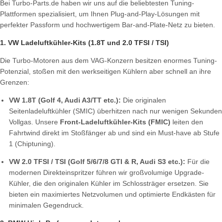
Bei Turbo-Parts.de haben wir uns auf die beliebtesten Tuning-
Plattformen spezialisiert, um Ihnen Plug-and-Play-Lösungen mit
perfekter Passform und hochwertigem Bar-and-Plate-Netz zu bieten.
1. VW Ladeluftkühler-Kits (1.8T und 2.0 TFSI / TSI)
Die Turbo-Motoren aus dem VAG-Konzern besitzen enormes Tuning-
Potenzial, stoßen mit den werkseitigen Kühlern aber schnell an ihre
Grenzen:
VW 1.8T (Golf 4, Audi A3/TT etc.):
Die originalen
Seitenladeluftkühler (SMIC) überhitzen nach nur wenigen Sekunden
Vollgas. Unsere
Front-Ladeluftkühler-Kits (FMIC)
leiten den
Fahrtwind direkt im Stoßfänger ab und sind ein Must-have ab Stufe
1 (Chiptuning).
VW 2.0 TFSI / TSI (Golf 5/6/7/8 GTI & R, Audi S3 etc.):
Für die
modernen Direkteinspritzer führen wir großvolumige Upgrade-
Kühler, die den originalen Kühler im Schlossträger ersetzen. Sie
bieten ein maximiertes Netzvolumen und optimierte Endkästen für
minimalen Gegendruck.