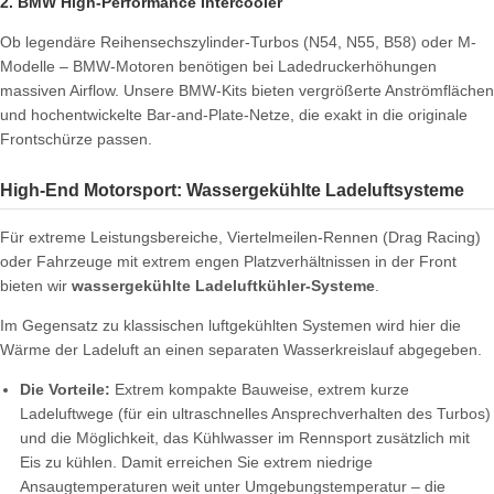
2. BMW High-Performance Intercooler
Ob legendäre Reihensechszylinder-Turbos (N54, N55, B58) oder M-
Modelle – BMW-Motoren benötigen bei Ladedruckerhöhungen
massiven Airflow. Unsere BMW-Kits bieten vergrößerte Anströmflächen
und hochentwickelte Bar-and-Plate-Netze, die exakt in die originale
Frontschürze passen.
High-End Motorsport: Wassergekühlte Ladeluftsysteme
Für extreme Leistungsbereiche, Viertelmeilen-Rennen (Drag Racing)
oder Fahrzeuge mit extrem engen Platzverhältnissen in der Front
bieten wir
wassergekühlte Ladeluftkühler-Systeme
.
Im Gegensatz zu klassischen luftgekühlten Systemen wird hier die
Wärme der Ladeluft an einen separaten Wasserkreislauf abgegeben.
Die Vorteile:
Extrem kompakte Bauweise, extrem kurze
Ladeluftwege (für ein ultraschnelles Ansprechverhalten des Turbos)
und die Möglichkeit, das Kühlwasser im Rennsport zusätzlich mit
Eis zu kühlen. Damit erreichen Sie extrem niedrige
Ansaugtemperaturen weit unter Umgebungstemperatur – die