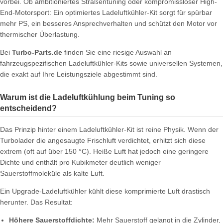
vorbei. Ob ambitioniertes Straßentuning oder kompromissloser High-
End-Motorsport: Ein optimiertes Ladeluftkühler-Kit sorgt für spürbar
mehr PS, ein besseres Ansprechverhalten und schützt den Motor vor
thermischer Überlastung.
Bei
Turbo-Parts.de
finden Sie eine riesige Auswahl an
fahrzeugspezifischen Ladeluftkühler-Kits sowie universellen Systemen,
die exakt auf Ihre Leistungsziele abgestimmt sind.
Warum ist die Ladeluftkühlung beim Tuning so
entscheidend?
Das Prinzip hinter einem Ladeluftkühler-Kit ist reine Physik. Wenn der
Turbolader die angesaugte Frischluft verdichtet, erhitzt sich diese
extrem (oft auf über 150 °C). Heiße Luft hat jedoch eine geringere
Dichte und enthält pro Kubikmeter deutlich weniger
Sauerstoffmoleküle als kalte Luft.
Ein Upgrade-Ladeluftkühler kühlt diese komprimierte Luft drastisch
herunter. Das Resultat:
Höhere Sauerstoffdichte:
Mehr Sauerstoff gelangt in die Zylinder,