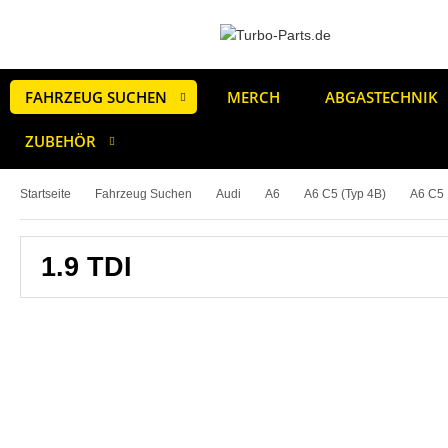
FAHRZEUG SUCHEN
MERCH
ABGASTECHNIK
ZUBEHÖR
Startseite
Fahrzeug Suchen
Audi
A6
A6 C5 (Typ 4B)
A6 C5 
1.9 TDI