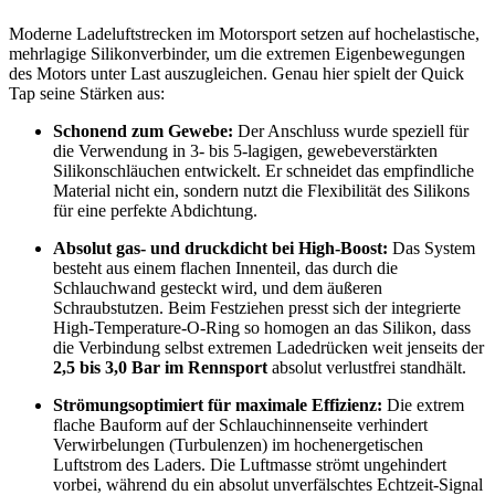
Moderne Ladeluftstrecken im Motorsport setzen auf hochelastische,
mehrlagige Silikonverbinder, um die extremen Eigenbewegungen
des Motors unter Last auszugleichen. Genau hier spielt der Quick
Tap seine Stärken aus:
Schonend zum Gewebe:
Der Anschluss wurde speziell für
die Verwendung in 3- bis 5-lagigen, gewebeverstärkten
Silikonschläuchen entwickelt. Er schneidet das empfindliche
Material nicht ein, sondern nutzt die Flexibilität des Silikons
für eine perfekte Abdichtung.
Absolut gas- und druckdicht bei High-Boost:
Das System
besteht aus einem flachen Innenteil, das durch die
Schlauchwand gesteckt wird, und dem äußeren
Schraubstutzen. Beim Festziehen presst sich der integrierte
High-Temperature-O-Ring so homogen an das Silikon, dass
die Verbindung selbst extremen Ladedrücken weit jenseits der
2,5 bis 3,0 Bar im Rennsport
absolut verlustfrei standhält.
Strömungsoptimiert für maximale Effizienz:
Die extrem
flache Bauform auf der Schlauchinnenseite verhindert
Verwirbelungen (Turbulenzen) im hochenergetischen
Luftstrom des Laders. Die Luftmasse strömt ungehindert
vorbei, während du ein absolut unverfälschtes Echtzeit-Signal