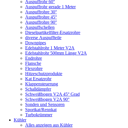
Auspuffrohr 60°
Auspuffrohr gerade 1 Meter
Auspuffrohre 30°
Auspuffrohre 45°
Auspuffrohre 90°
Auspuffschellen
Dieselpartikelfilter-Ersatzrohre
diverse Auspuffteile
Downpipes
Edelstahlrohr 1 Meter V2A
Edelstahlrohr 500mm Länge V2A
Endrohre
Flansche
Flexrohre
Hitzeschutzprodukte
Kat Ersatzrohr
Klappensteuerung
Schalldämpfer
Schweißbogen V2A 45° Grad
Schweißbogen V2A 90°
Sonden und Sensoren
Sportkat/Rennkat
Turbokrümmer
Kühler
Alles anzeigen aus Kühler