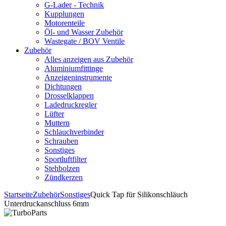
G-Lader - Technik
Kupplungen
Motorenteile
Öl- und Wasser Zubehör
Wastegate / BOV Ventile
Zubehör
Alles anzeigen aus Zubehör
Aluminiumfittinge
Anzeigeninstrumente
Dichtungen
Drosselklappen
Ladedruckregler
Lüfter
Muttern
Schlauchverbinder
Schrauben
Sonstiges
Sportluftfilter
Stehbolzen
Zündkerzen
Startseite
Zubehör
Sonstiges
Quick Tap für Silikonschläuch
Unterdruckanschluss 6mm