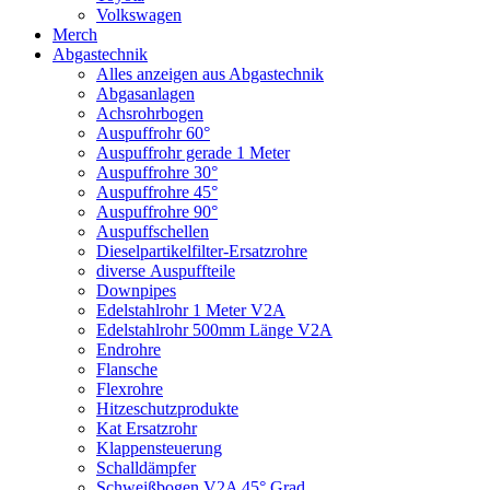
Volkswagen
Merch
Abgastechnik
Alles anzeigen aus Abgastechnik
Abgasanlagen
Achsrohrbogen
Auspuffrohr 60°
Auspuffrohr gerade 1 Meter
Auspuffrohre 30°
Auspuffrohre 45°
Auspuffrohre 90°
Auspuffschellen
Dieselpartikelfilter-Ersatzrohre
diverse Auspuffteile
Downpipes
Edelstahlrohr 1 Meter V2A
Edelstahlrohr 500mm Länge V2A
Endrohre
Flansche
Flexrohre
Hitzeschutzprodukte
Kat Ersatzrohr
Klappensteuerung
Schalldämpfer
Schweißbogen V2A 45° Grad