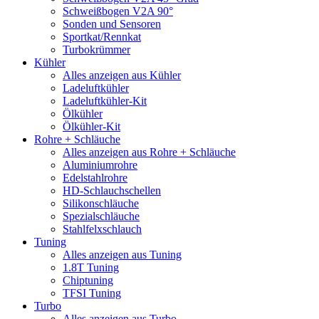
Schweißbogen V2A 90°
Sonden und Sensoren
Sportkat/Rennkat
Turbokrümmer
Kühler
Alles anzeigen aus Kühler
Ladeluftkühler
Ladeluftkühler-Kit
Ölkühler
Ölkühler-Kit
Rohre + Schläuche
Alles anzeigen aus Rohre + Schläuche
Aluminiumrohre
Edelstahlrohre
HD-Schlauchschellen
Silikonschläuche
Spezialschläuche
Stahlfelxschlauch
Tuning
Alles anzeigen aus Tuning
1.8T Tuning
Chiptuning
TFSI Tuning
Turbo
Alles anzeigen aus Turbo