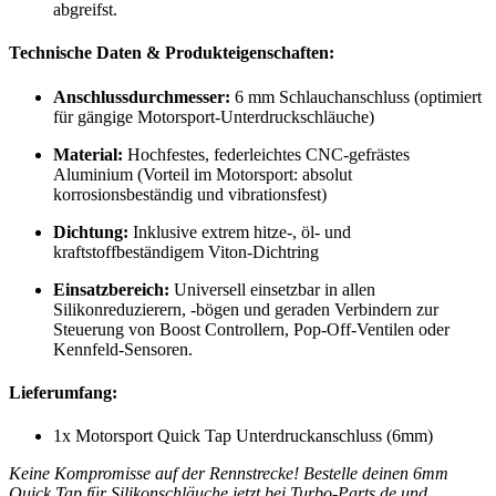
abgreifst.
Technische Daten & Produkteigenschaften:
Anschlussdurchmesser:
6 mm Schlauchanschluss (optimiert
für gängige Motorsport-Unterdruckschläuche)
Material:
Hochfestes, federleichtes CNC-gefrästes
Aluminium (Vorteil im Motorsport: absolut
korrosionsbeständig und vibrationsfest)
Dichtung:
Inklusive extrem hitze-, öl- und
kraftstoffbeständigem Viton-Dichtring
Einsatzbereich:
Universell einsetzbar in allen
Silikonreduzierern, -bögen und geraden Verbindern zur
Steuerung von Boost Controllern, Pop-Off-Ventilen oder
Kennfeld-Sensoren.
Lieferumfang:
1x Motorsport Quick Tap Unterdruckanschluss (6mm)
Keine Kompromisse auf der Rennstrecke! Bestelle deinen 6mm
Quick Tap für Silikonschläuche jetzt bei Turbo-Parts.de und