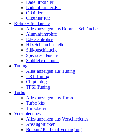
Ladeluftkühler
Ladeluftkühler-Kit
Ölkühler
Ölkühler-Kit
Rohre + Schläuche
Alles anzeigen aus Rohre + Schläuche
Aluminiumrohre
Edelstahlrohre
HD-Schlauchschellen
Silikonschläuche
Spezialschläuche
Stahlfelxschlauch
Tuning
Alles anzeigen aus Tuning
1.8T Tuning
Chiptuning
TFSI Tuning
Turbo
Alles anzeigen aus Turbo
Turbo kits
Turbolader
Verschiedenes
Alles anzeigen aus Verschiedenes
Ansaugbrücken
Benzin / Kraftstoffversorgung