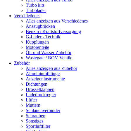
Turbo kits
Turbolader
Verschiedenes
Alles anzeigen aus Verschiedenes
Ansaugbrücken
Benzin / Kraftstoffversorgung
G-Lader - Technik
Kupplungen
Motorenteile
Öl- und Wasser Zubehör
Wastegate / BOV Ventile
Zubehör
Alles anzeigen aus Zubehör
Aluminiumfittinge
Anzeigeninstrumente
Dichtungen
Drosselklappen
Ladedruckregler
Lüfter
Muttern
Schlauchverbinder
Schrauben
Sonstiges
Sportluftfilter