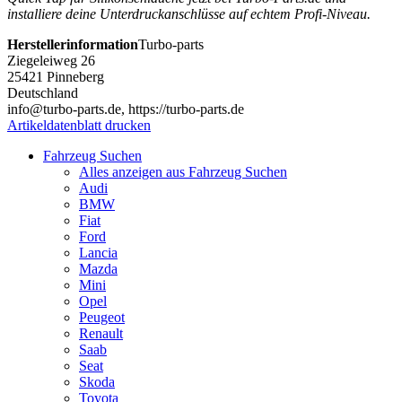
installiere deine Unterdruckanschlüsse auf echtem Profi-Niveau.
Herstellerinformation
Turbo-parts
Ziegeleiweg 26
25421 Pinneberg
Deutschland
info@turbo-parts.de, https://turbo-parts.de
Artikeldatenblatt drucken
Fahrzeug Suchen
Alles anzeigen aus Fahrzeug Suchen
Audi
BMW
Fiat
Ford
Lancia
Mazda
Mini
Opel
Peugeot
Renault
Saab
Seat
Skoda
Toyota