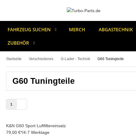
FAHRZEUG SUCHEN
MERCH
ABGASTECHNIK
ZUBEHÖR
Startseite
Verschiedenes
G-Lader - Technik
G60 Tuningteile
G60 Tuningteile
1
K&N G60 Sport Luftfiltereinsatz
79,00 €
*
/
4-7 Werktage