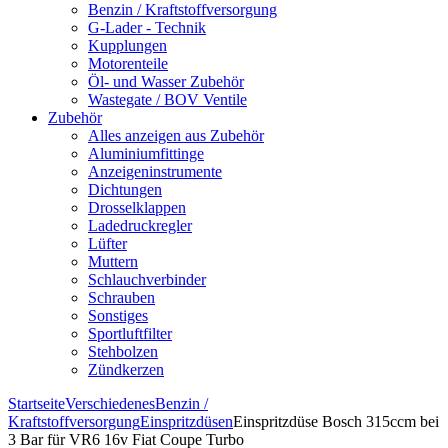
Benzin / Kraftstoffversorgung
G-Lader - Technik
Kupplungen
Motorenteile
Öl- und Wasser Zubehör
Wastegate / BOV Ventile
Zubehör
Alles anzeigen aus Zubehör
Aluminiumfittinge
Anzeigeninstrumente
Dichtungen
Drosselklappen
Ladedruckregler
Lüfter
Muttern
Schlauchverbinder
Schrauben
Sonstiges
Sportluftfilter
Stehbolzen
Zündkerzen
Startseite
Verschiedenes
Benzin /
Kraftstoffversorgung
Einspritzdüsen
Einspritzdüse Bosch 315ccm bei
3 Bar für VR6 16v Fiat Coupe Turbo