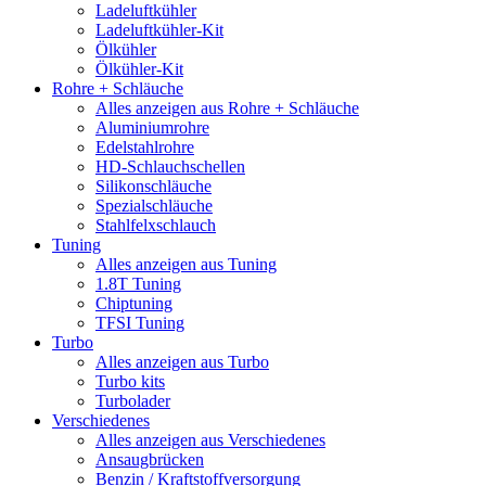
Ladeluftkühler
Ladeluftkühler-Kit
Ölkühler
Ölkühler-Kit
Rohre + Schläuche
Alles anzeigen aus Rohre + Schläuche
Aluminiumrohre
Edelstahlrohre
HD-Schlauchschellen
Silikonschläuche
Spezialschläuche
Stahlfelxschlauch
Tuning
Alles anzeigen aus Tuning
1.8T Tuning
Chiptuning
TFSI Tuning
Turbo
Alles anzeigen aus Turbo
Turbo kits
Turbolader
Verschiedenes
Alles anzeigen aus Verschiedenes
Ansaugbrücken
Benzin / Kraftstoffversorgung