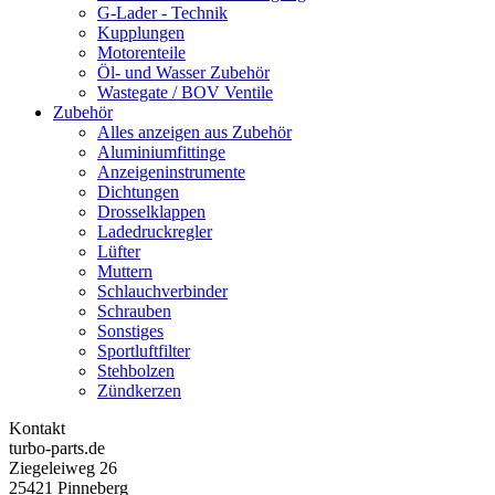
G-Lader - Technik
Kupplungen
Motorenteile
Öl- und Wasser Zubehör
Wastegate / BOV Ventile
Zubehör
Alles anzeigen aus Zubehör
Aluminiumfittinge
Anzeigeninstrumente
Dichtungen
Drosselklappen
Ladedruckregler
Lüfter
Muttern
Schlauchverbinder
Schrauben
Sonstiges
Sportluftfilter
Stehbolzen
Zündkerzen
Kontakt
turbo-parts.de
Ziegeleiweg 26
25421 Pinneberg