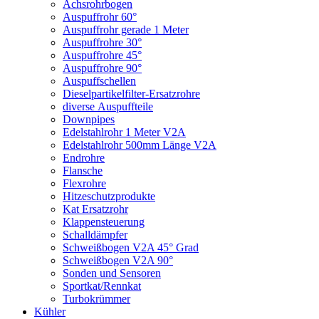
Achsrohrbogen
Auspuffrohr 60°
Auspuffrohr gerade 1 Meter
Auspuffrohre 30°
Auspuffrohre 45°
Auspuffrohre 90°
Auspuffschellen
Dieselpartikelfilter-Ersatzrohre
diverse Auspuffteile
Downpipes
Edelstahlrohr 1 Meter V2A
Edelstahlrohr 500mm Länge V2A
Endrohre
Flansche
Flexrohre
Hitzeschutzprodukte
Kat Ersatzrohr
Klappensteuerung
Schalldämpfer
Schweißbogen V2A 45° Grad
Schweißbogen V2A 90°
Sonden und Sensoren
Sportkat/Rennkat
Turbokrümmer
Kühler