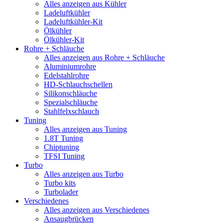
Alles anzeigen aus Kühler
Ladeluftkühler
Ladeluftkühler-Kit
Ölkühler
Ölkühler-Kit
Rohre + Schläuche
Alles anzeigen aus Rohre + Schläuche
Aluminiumrohre
Edelstahlrohre
HD-Schlauchschellen
Silikonschläuche
Spezialschläuche
Stahlfelxschlauch
Tuning
Alles anzeigen aus Tuning
1.8T Tuning
Chiptuning
TFSI Tuning
Turbo
Alles anzeigen aus Turbo
Turbo kits
Turbolader
Verschiedenes
Alles anzeigen aus Verschiedenes
Ansaugbrücken