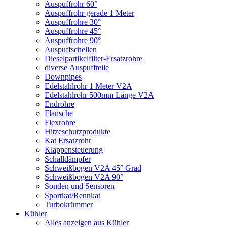
Auspuffrohr 60°
Auspuffrohr gerade 1 Meter
Auspuffrohre 30°
Auspuffrohre 45°
Auspuffrohre 90°
Auspuffschellen
Dieselpartikelfilter-Ersatzrohre
diverse Auspuffteile
Downpipes
Edelstahlrohr 1 Meter V2A
Edelstahlrohr 500mm Länge V2A
Endrohre
Flansche
Flexrohre
Hitzeschutzprodukte
Kat Ersatzrohr
Klappensteuerung
Schalldämpfer
Schweißbogen V2A 45° Grad
Schweißbogen V2A 90°
Sonden und Sensoren
Sportkat/Rennkat
Turbokrümmer
Kühler
Alles anzeigen aus Kühler