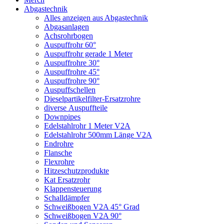
Abgastechnik
Alles anzeigen aus Abgastechnik
Abgasanlagen
Achsrohrbogen
Auspuffrohr 60°
Auspuffrohr gerade 1 Meter
Auspuffrohre 30°
Auspuffrohre 45°
Auspuffrohre 90°
Auspuffschellen
Dieselpartikelfilter-Ersatzrohre
diverse Auspuffteile
Downpipes
Edelstahlrohr 1 Meter V2A
Edelstahlrohr 500mm Länge V2A
Endrohre
Flansche
Flexrohre
Hitzeschutzprodukte
Kat Ersatzrohr
Klappensteuerung
Schalldämpfer
Schweißbogen V2A 45° Grad
Schweißbogen V2A 90°