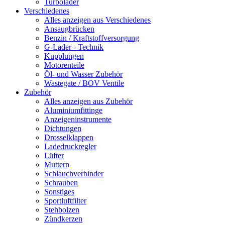
Turbolader
Verschiedenes
Alles anzeigen aus Verschiedenes
Ansaugbrücken
Benzin / Kraftstoffversorgung
G-Lader - Technik
Kupplungen
Motorenteile
Öl- und Wasser Zubehör
Wastegate / BOV Ventile
Zubehör
Alles anzeigen aus Zubehör
Aluminiumfittinge
Anzeigeninstrumente
Dichtungen
Drosselklappen
Ladedruckregler
Lüfter
Muttern
Schlauchverbinder
Schrauben
Sonstiges
Sportluftfilter
Stehbolzen
Zündkerzen