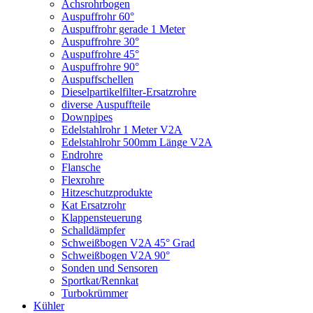
Achsrohrbogen
Auspuffrohr 60°
Auspuffrohr gerade 1 Meter
Auspuffrohre 30°
Auspuffrohre 45°
Auspuffrohre 90°
Auspuffschellen
Dieselpartikelfilter-Ersatzrohre
diverse Auspuffteile
Downpipes
Edelstahlrohr 1 Meter V2A
Edelstahlrohr 500mm Länge V2A
Endrohre
Flansche
Flexrohre
Hitzeschutzprodukte
Kat Ersatzrohr
Klappensteuerung
Schalldämpfer
Schweißbogen V2A 45° Grad
Schweißbogen V2A 90°
Sonden und Sensoren
Sportkat/Rennkat
Turbokrümmer
Kühler