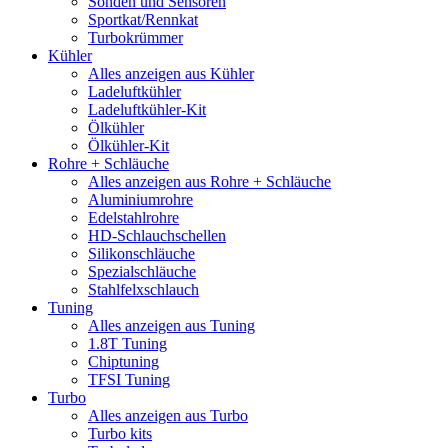
Sonden und Sensoren
Sportkat/Rennkat
Turbokrümmer
Kühler
Alles anzeigen aus Kühler
Ladeluftkühler
Ladeluftkühler-Kit
Ölkühler
Ölkühler-Kit
Rohre + Schläuche
Alles anzeigen aus Rohre + Schläuche
Aluminiumrohre
Edelstahlrohre
HD-Schlauchschellen
Silikonschläuche
Spezialschläuche
Stahlfelxschlauch
Tuning
Alles anzeigen aus Tuning
1.8T Tuning
Chiptuning
TFSI Tuning
Turbo
Alles anzeigen aus Turbo
Turbo kits