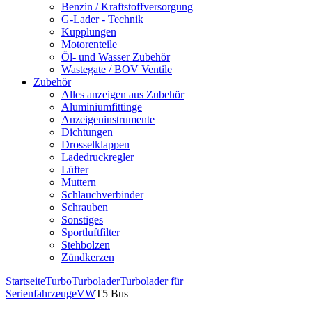
Benzin / Kraftstoffversorgung
G-Lader - Technik
Kupplungen
Motorenteile
Öl- und Wasser Zubehör
Wastegate / BOV Ventile
Zubehör
Alles anzeigen aus Zubehör
Aluminiumfittinge
Anzeigeninstrumente
Dichtungen
Drosselklappen
Ladedruckregler
Lüfter
Muttern
Schlauchverbinder
Schrauben
Sonstiges
Sportluftfilter
Stehbolzen
Zündkerzen
Startseite
Turbo
Turbolader
Turbolader für
Serienfahrzeuge
VW
T5 Bus