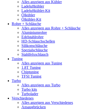
Alles anzeigen aus Kühler
Ladeluftkühler
Ladeluftkühler-Kit
Ölkühler
Ölkühler-Kit
Rohre + Schläuche
Alles anzeigen aus Rohre + Schläuche
Aluminiumrohre
Edelstahlrohre
HD-Schlauchschellen
Silikonschläuche
Spezialschläuche
Stahlfelxschlauch
Tuning
Alles anzeigen aus Tuning
1.8T Tuning
Chiptuning
TFSI Tuning
Turbo
Alles anzeigen aus Turbo
Turbo kits
Turbolader
Verschiedenes
Alles anzeigen aus Verschiedenes
Ansaugbrücken