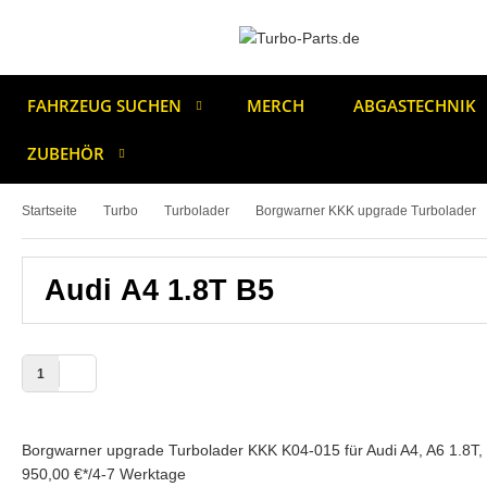
FAHRZEUG SUCHEN
MERCH
ABGASTECHNIK
ZUBEHÖR
Startseite
Turbo
Turbolader
Borgwarner KKK upgrade Turbolader
Audi A4 1.8T B5
1
Borgwarner upgrade Turbolader KKK K04-015 für Audi A4, A6 1.8T
950,00 €
*
/
4-7 Werktage