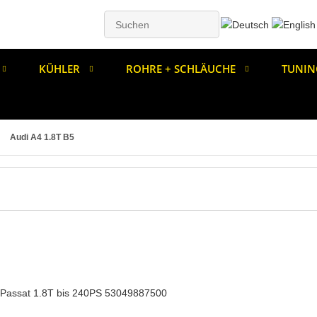
KÜHLER
ROHRE + SCHLÄUCHE
TUNIN
Audi A4 1.8T B5
, Passat 1.8T bis 240PS 53049887500