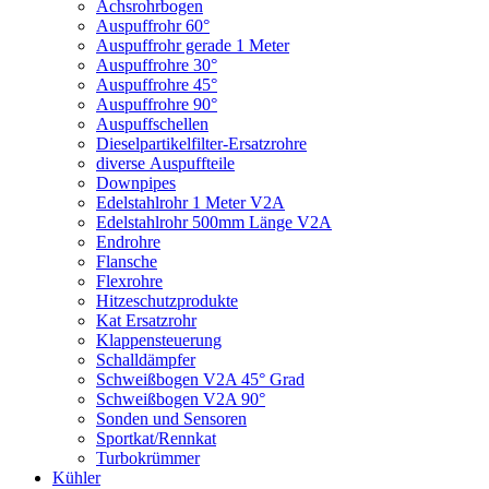
Achsrohrbogen
Auspuffrohr 60°
Auspuffrohr gerade 1 Meter
Auspuffrohre 30°
Auspuffrohre 45°
Auspuffrohre 90°
Auspuffschellen
Dieselpartikelfilter-Ersatzrohre
diverse Auspuffteile
Downpipes
Edelstahlrohr 1 Meter V2A
Edelstahlrohr 500mm Länge V2A
Endrohre
Flansche
Flexrohre
Hitzeschutzprodukte
Kat Ersatzrohr
Klappensteuerung
Schalldämpfer
Schweißbogen V2A 45° Grad
Schweißbogen V2A 90°
Sonden und Sensoren
Sportkat/Rennkat
Turbokrümmer
Kühler