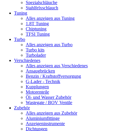
Spezialschläuche
Stahlfelxschlauch
Tuning
Alles anzeigen aus Tuning
1.8T Tuning
Chiptuning
TFSI Tuning
Turbo
Alles anzeigen aus Turbo
Turbo kits
Turbolader
Verschiedenes
Alles anzeigen aus Verschiedenes
Ansaugbrücken
Benzin / Kraftstoffversorgung
G-Lader - Technik
Kupplungen
Motorenteile
Öl- und Wasser Zubehör
Wastegate / BOV Ventile
Zubehör
Alles anzeigen aus Zubehör
Aluminiumfittinge
Anzeigeninstrumente
Dichtungen