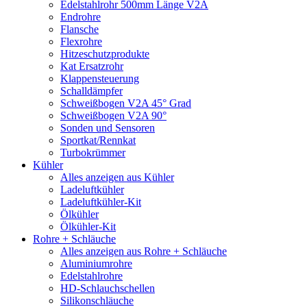
Edelstahlrohr 500mm Länge V2A
Endrohre
Flansche
Flexrohre
Hitzeschutzprodukte
Kat Ersatzrohr
Klappensteuerung
Schalldämpfer
Schweißbogen V2A 45° Grad
Schweißbogen V2A 90°
Sonden und Sensoren
Sportkat/Rennkat
Turbokrümmer
Kühler
Alles anzeigen aus Kühler
Ladeluftkühler
Ladeluftkühler-Kit
Ölkühler
Ölkühler-Kit
Rohre + Schläuche
Alles anzeigen aus Rohre + Schläuche
Aluminiumrohre
Edelstahlrohre
HD-Schlauchschellen
Silikonschläuche