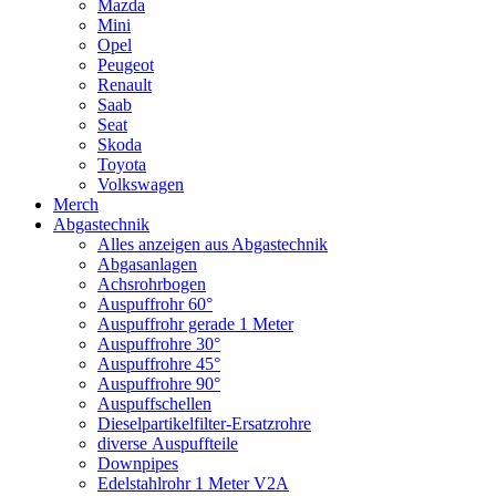
Mazda
Mini
Opel
Peugeot
Renault
Saab
Seat
Skoda
Toyota
Volkswagen
Merch
Abgastechnik
Alles anzeigen aus Abgastechnik
Abgasanlagen
Achsrohrbogen
Auspuffrohr 60°
Auspuffrohr gerade 1 Meter
Auspuffrohre 30°
Auspuffrohre 45°
Auspuffrohre 90°
Auspuffschellen
Dieselpartikelfilter-Ersatzrohre
diverse Auspuffteile
Downpipes
Edelstahlrohr 1 Meter V2A