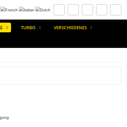
G
TURBO
VERSCHIEDENES
igung