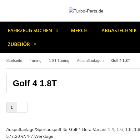
FAHRZEUG SUCHEN
MERCH
ABGASTECHNIK
ZUBEHÖR
Startseite
Tuning
1.8T Tuning
Auspuffanlagen
Golf 4 1.8T
Golf 4 1.8T
1
Auspuffanlage/Sportauspuff für Golf 4 Bora Variant 1.4, 1.6, 1.8,
577,20 €
*
/
4-7 Werktage