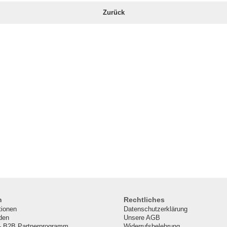
Zurück
n
Rechtliches
tionen
Datenschutzerklärung
den
Unsere AGB
- B2B Partnerprogramm
Widerrufsbelehrung