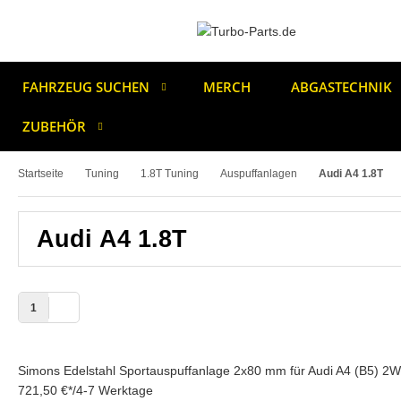
FAHRZEUG SUCHEN
MERCH
ABGASTECHNIK
ZUBEHÖR
Startseite
Tuning
1.8T Tuning
Auspuffanlagen
Audi A4 1.8T
Audi A4 1.8T
1
Simons Edelstahl Sportauspuffanlage 2x80 mm für Audi A4 (B5) 
721,50 €
*
/
4-7 Werktage