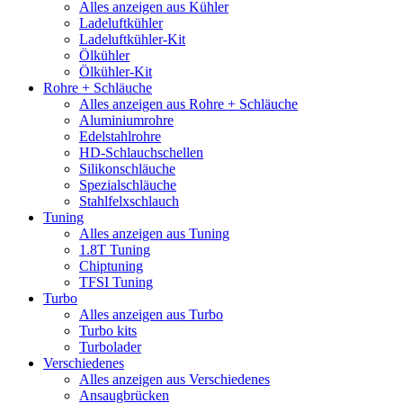
Alles anzeigen aus Kühler
Ladeluftkühler
Ladeluftkühler-Kit
Ölkühler
Ölkühler-Kit
Rohre + Schläuche
Alles anzeigen aus Rohre + Schläuche
Aluminiumrohre
Edelstahlrohre
HD-Schlauchschellen
Silikonschläuche
Spezialschläuche
Stahlfelxschlauch
Tuning
Alles anzeigen aus Tuning
1.8T Tuning
Chiptuning
TFSI Tuning
Turbo
Alles anzeigen aus Turbo
Turbo kits
Turbolader
Verschiedenes
Alles anzeigen aus Verschiedenes
Ansaugbrücken