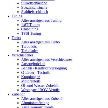
Silikonschläuche
Spezialschläuche
Stahlfelxschlauch
Tuning
Alles anzeigen aus Tuning
1.8T Tuning
Chiptuning
TFSI Tuning
Turbo
Alles anzeigen aus Turbo
Turbo kits
Turbolader
Verschiedenes
Alles anzeigen aus Verschiedenes
Ansaugbrücken
Benzin / Kraftstoffversorgung
G-Lader - Technik
Kupplungen
Motorenteile
Öl- und Wasser Zubehör
Wastegate / BOV Ventile
Zubehör
Alles anzeigen aus Zubehör
Aluminiumfittinge
Anzeigeninstrumente