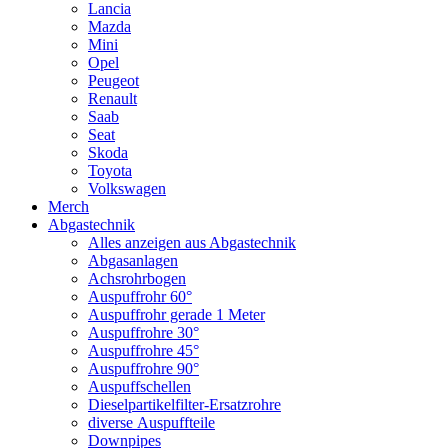
Lancia
Mazda
Mini
Opel
Peugeot
Renault
Saab
Seat
Skoda
Toyota
Volkswagen
Merch
Abgastechnik
Alles anzeigen aus Abgastechnik
Abgasanlagen
Achsrohrbogen
Auspuffrohr 60°
Auspuffrohr gerade 1 Meter
Auspuffrohre 30°
Auspuffrohre 45°
Auspuffrohre 90°
Auspuffschellen
Dieselpartikelfilter-Ersatzrohre
diverse Auspuffteile
Downpipes