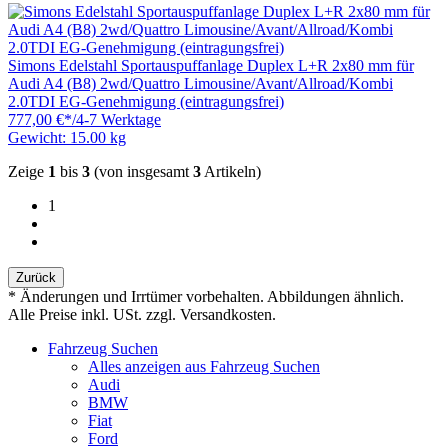
Simons Edelstahl Sportauspuffanlage Duplex L+R 2x80 mm für
Audi A4 (B8) 2wd/Quattro Limousine/Avant/Allroad/Kombi
2.0TDI EG-Genehmigung (eintragungsfrei)
777,00 €
*
/
4-7 Werktage
Gewicht: 15.00 kg
Zeige
1
bis
3
(von insgesamt
3
Artikeln)
1
Zurück
* Änderungen und Irrtümer vorbehalten. Abbildungen ähnlich.
Alle Preise inkl. USt. zzgl. Versandkosten.
Fahrzeug Suchen
Alles anzeigen aus Fahrzeug Suchen
Audi
BMW
Fiat
Ford