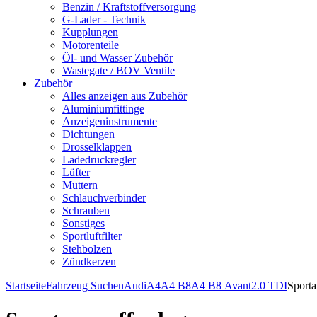
Benzin / Kraftstoffversorgung
G-Lader - Technik
Kupplungen
Motorenteile
Öl- und Wasser Zubehör
Wastegate / BOV Ventile
Zubehör
Alles anzeigen aus Zubehör
Aluminiumfittinge
Anzeigeninstrumente
Dichtungen
Drosselklappen
Ladedruckregler
Lüfter
Muttern
Schlauchverbinder
Schrauben
Sonstiges
Sportluftfilter
Stehbolzen
Zündkerzen
Startseite
Fahrzeug Suchen
Audi
A4
A4 B8
A4 B8 Avant
2.0 TDI
Sporta