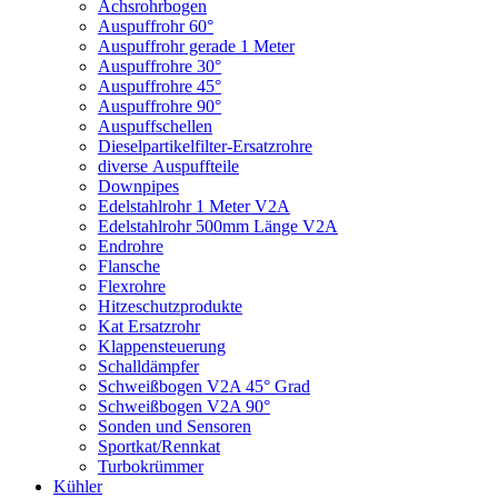
Achsrohrbogen
Auspuffrohr 60°
Auspuffrohr gerade 1 Meter
Auspuffrohre 30°
Auspuffrohre 45°
Auspuffrohre 90°
Auspuffschellen
Dieselpartikelfilter-Ersatzrohre
diverse Auspuffteile
Downpipes
Edelstahlrohr 1 Meter V2A
Edelstahlrohr 500mm Länge V2A
Endrohre
Flansche
Flexrohre
Hitzeschutzprodukte
Kat Ersatzrohr
Klappensteuerung
Schalldämpfer
Schweißbogen V2A 45° Grad
Schweißbogen V2A 90°
Sonden und Sensoren
Sportkat/Rennkat
Turbokrümmer
Kühler