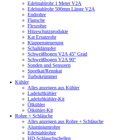
Edelstahlrohr 1 Meter V2A
Edelstahlrohr 500mm Länge V2A
Endrohre
Flansche
Flexrohre
Hitzeschutzprodukte
Kat Ersatzrohr
Klappensteuerung
Schalldämpfer
Schweißbogen V2A 45° Grad
Schweißbogen V2A 90°
Sonden und Sensoren
Sportkat/Rennkat
Turbokrümmer
Kühler
Alles anzeigen aus Kühler
Ladeluftkühler
Ladeluftkühler-Kit
Ölkühler
Ölkühler-Kit
Rohre + Schläuche
Alles anzeigen aus Rohre + Schläuche
Aluminiumrohre
Edelstahlrohre
HD-Schlauchschellen