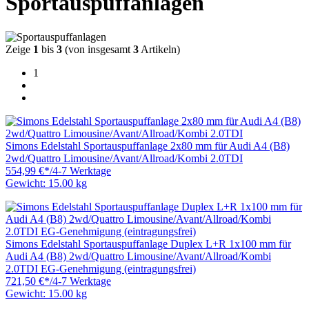
Sportauspuffanlagen
Zeige
1
bis
3
(von insgesamt
3
Artikeln)
1
Simons Edelstahl Sportauspuffanlage 2x80 mm für Audi A4 (B8)
2wd/Quattro Limousine/Avant/Allroad/Kombi 2.0TDI
554,99 €
*
/
4-7 Werktage
Gewicht: 15.00 kg
Simons Edelstahl Sportauspuffanlage Duplex L+R 1x100 mm für
Audi A4 (B8) 2wd/Quattro Limousine/Avant/Allroad/Kombi
2.0TDI EG-Genehmigung (eintragungsfrei)
721,50 €
*
/
4-7 Werktage
Gewicht: 15.00 kg