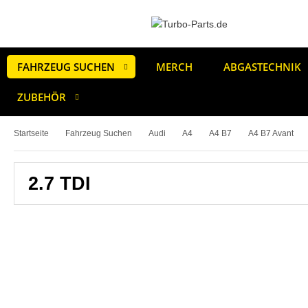
FAHRZEUG SUCHEN
MERCH
ABGASTECHNIK
ZUBEHÖR
Startseite
Fahrzeug Suchen
Audi
A4
A4 B7
A4 B7 Avant
2.7 TDI