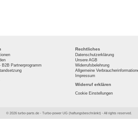
n
Rechtliches
tionen
Datenschutzerklärung
den
Unsere AGB
- B2B Partnerprogramm
Widerrufsbelehrung
standsetzung
Allgemeine Verbraucherinformation
Impressum
Widerruf erklären
Cookie Einstellungen
© 2026 turbo-parts.de - Turbo-power UG (haftungsbeschränkt) - All rights reserved.