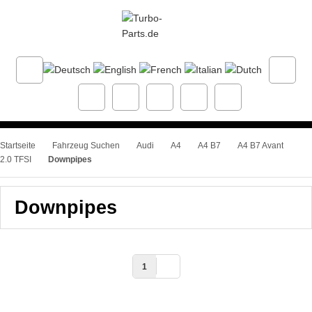
Startseite
Fahrzeug Suchen
Audi
A4
A4 B7
A4 B7 Avant
2.0 TFSI
Downpipes
Downpipes
1