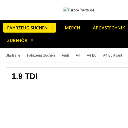
FAHRZEUG SUCHEN
MERCH
ABGASTECHNIK
ZUBEHÖR
Startseite
Fahrzeug Suchen
Audi
A4
A4 B6
A4 B6 Avant
1.9 TDI