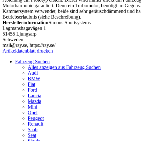
Motorharmonie garantiert. Denn ein Turbomotor, benötigt im Gegen
Kammersystem verwendet, beide sind sehr geräuschdämmend und haben 
Betriebserlaubnis (siehe Beschreibung).
Herstellerinformation
Simons Sportsystems
Lagmanshagavägen 1
51455 Ljungsarp
Schweden
mail@ray.se, https://ray.se/
Artikeldatenblatt drucken
Fahrzeug Suchen
Alles anzeigen aus Fahrzeug Suchen
Audi
BMW
Fiat
Ford
Lancia
Mazda
Mini
Opel
Peugeot
Renault
Saab
Seat
Skoda