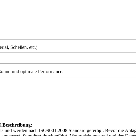
ial, Schellen, etc.)
 Sound und optimale Performance.
0.
Beschreibung:
und werden nach ISO9001:2008 Standard gefertigt. Bevor die Anlag
eug angepasst, Soundtest durchgeführt, Motorwirkungsgrad und der Geg