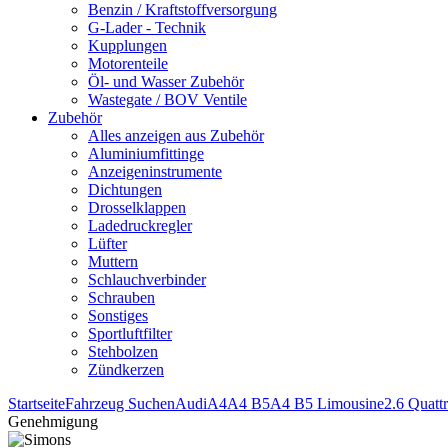
Benzin / Kraftstoffversorgung
G-Lader - Technik
Kupplungen
Motorenteile
Öl- und Wasser Zubehör
Wastegate / BOV Ventile
Zubehör
Alles anzeigen aus Zubehör
Aluminiumfittinge
Anzeigeninstrumente
Dichtungen
Drosselklappen
Ladedruckregler
Lüfter
Muttern
Schlauchverbinder
Schrauben
Sonstiges
Sportluftfilter
Stehbolzen
Zündkerzen
Startseite
Fahrzeug Suchen
Audi
A4
A4 B5
A4 B5 Limousine
2.6 Quatt
Genehmigung