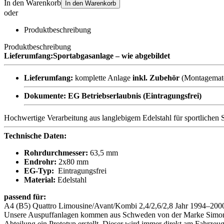
In den Warenkorb
In den Warenkorb
oder
Produktbeschreibung
Produktbeschreibung
Lieferumfang:
Sportabgasanlage – wie abgebildet
Lieferumfang:
komplette Anlage
inkl. Zubehör
(Montagemater
Dokumente:
EG Betriebserlaubnis (Eintragungsfrei)
Hochwertige Verarbeitung aus langlebigem Edelstahl für sportlichen
Technische Daten:
Rohrdurchmesser:
63,5 mm
Endrohr:
2x80 mm
EG-Typ:
Eintragungsfrei
Material:
Edelstahl
passend für:
A4 (B5) Quattro Limousine/Avant/Kombi 2,4/2,6/2,8 Jahr 1994–200
Unsere Auspuffanlagen kommen aus Schweden von der Marke Simons 
Abteilung ein Prototyp erstellt. Dieser wird immer direkt am Fahrz