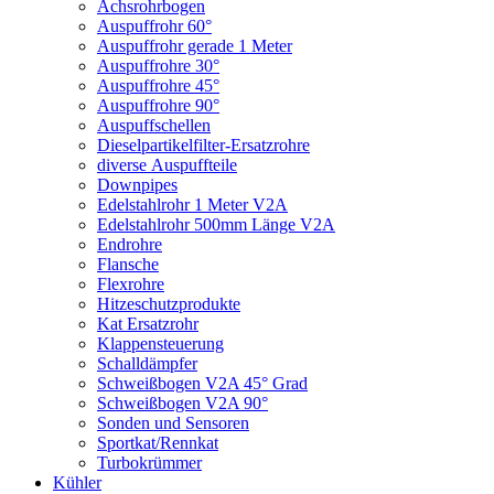
Achsrohrbogen
Auspuffrohr 60°
Auspuffrohr gerade 1 Meter
Auspuffrohre 30°
Auspuffrohre 45°
Auspuffrohre 90°
Auspuffschellen
Dieselpartikelfilter-Ersatzrohre
diverse Auspuffteile
Downpipes
Edelstahlrohr 1 Meter V2A
Edelstahlrohr 500mm Länge V2A
Endrohre
Flansche
Flexrohre
Hitzeschutzprodukte
Kat Ersatzrohr
Klappensteuerung
Schalldämpfer
Schweißbogen V2A 45° Grad
Schweißbogen V2A 90°
Sonden und Sensoren
Sportkat/Rennkat
Turbokrümmer
Kühler