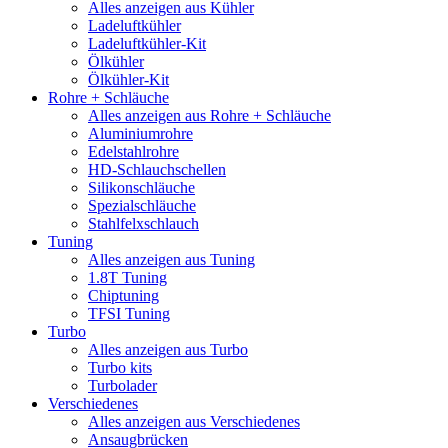
Alles anzeigen aus Kühler
Ladeluftkühler
Ladeluftkühler-Kit
Ölkühler
Ölkühler-Kit
Rohre + Schläuche
Alles anzeigen aus Rohre + Schläuche
Aluminiumrohre
Edelstahlrohre
HD-Schlauchschellen
Silikonschläuche
Spezialschläuche
Stahlfelxschlauch
Tuning
Alles anzeigen aus Tuning
1.8T Tuning
Chiptuning
TFSI Tuning
Turbo
Alles anzeigen aus Turbo
Turbo kits
Turbolader
Verschiedenes
Alles anzeigen aus Verschiedenes
Ansaugbrücken