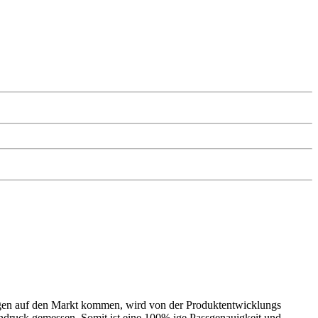
en auf den Markt kommen, wird von der Produktentwicklungs
endruck gemessen. Somit ist eine 100% ige Passgenauigkeit und