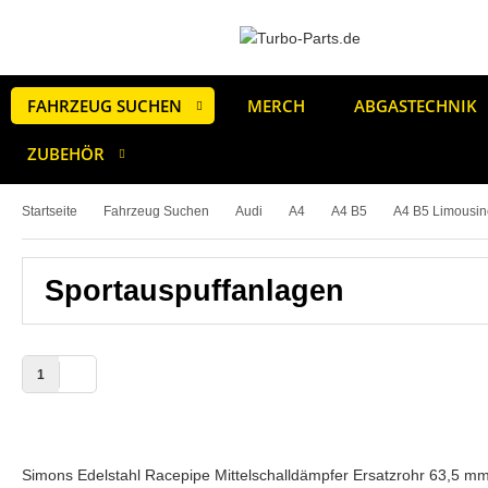
FAHRZEUG SUCHEN
MERCH
ABGASTECHNIK
ZUBEHÖR
Startseite
Fahrzeug Suchen
Audi
A4
A4 B5
A4 B5 Limousin
Sportauspuffanlagen
1
Simons Edelstahl Racepipe Mittelschalldämpfer Ersatzrohr 63,5 mm