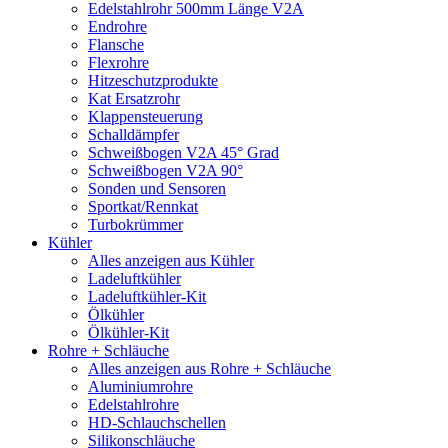
Edelstahlrohr 500mm Länge V2A
Endrohre
Flansche
Flexrohre
Hitzeschutzprodukte
Kat Ersatzrohr
Klappensteuerung
Schalldämpfer
Schweißbogen V2A 45° Grad
Schweißbogen V2A 90°
Sonden und Sensoren
Sportkat/Rennkat
Turbokrümmer
Kühler
Alles anzeigen aus Kühler
Ladeluftkühler
Ladeluftkühler-Kit
Ölkühler
Ölkühler-Kit
Rohre + Schläuche
Alles anzeigen aus Rohre + Schläuche
Aluminiumrohre
Edelstahlrohre
HD-Schlauchschellen
Silikonschläuche