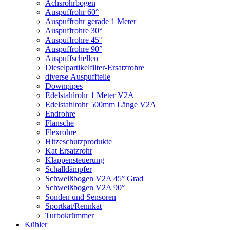
Achsrohrbogen
Auspuffrohr 60°
Auspuffrohr gerade 1 Meter
Auspuffrohre 30°
Auspuffrohre 45°
Auspuffrohre 90°
Auspuffschellen
Dieselpartikelfilter-Ersatzrohre
diverse Auspuffteile
Downpipes
Edelstahlrohr 1 Meter V2A
Edelstahlrohr 500mm Länge V2A
Endrohre
Flansche
Flexrohre
Hitzeschutzprodukte
Kat Ersatzrohr
Klappensteuerung
Schalldämpfer
Schweißbogen V2A 45° Grad
Schweißbogen V2A 90°
Sonden und Sensoren
Sportkat/Rennkat
Turbokrümmer
Kühler