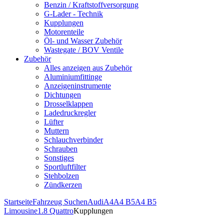
Benzin / Kraftstoffversorgung
G-Lader - Technik
Kupplungen
Motorenteile
Öl- und Wasser Zubehör
Wastegate / BOV Ventile
Zubehör
Alles anzeigen aus Zubehör
Aluminiumfittinge
Anzeigeninstrumente
Dichtungen
Drosselklappen
Ladedruckregler
Lüfter
Muttern
Schlauchverbinder
Schrauben
Sonstiges
Sportluftfilter
Stehbolzen
Zündkerzen
Startseite
Fahrzeug Suchen
Audi
A4
A4 B5
A4 B5
Limousine
1.8 Quattro
Kupplungen