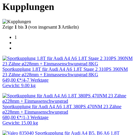
Kupplungen
Zeige
1
bis
3
(von insgesamt
3
Artikeln)
1
Sportkupplung 1.8T für Audi A4 A6 1.8T Stage 2 310PS 390NM
23 Zähne ø228mm + Einmassenschwungrad 8KG
649,00 €
*
/
4-7 Werktage
Gewicht: 9.00 kg
Sportkupplung für Audi A4 A6 1.8T 380PS 470NM 23 Zähne
ø228mm + Einmassenschwungrad
680,00 €
*
/
1-3 Werktage
Gewicht: 15.00 kg