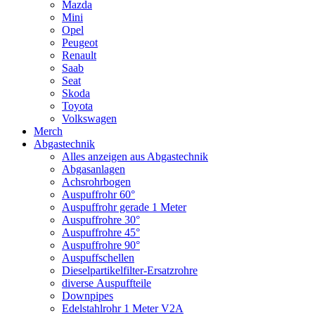
Mazda
Mini
Opel
Peugeot
Renault
Saab
Seat
Skoda
Toyota
Volkswagen
Merch
Abgastechnik
Alles anzeigen aus Abgastechnik
Abgasanlagen
Achsrohrbogen
Auspuffrohr 60°
Auspuffrohr gerade 1 Meter
Auspuffrohre 30°
Auspuffrohre 45°
Auspuffrohre 90°
Auspuffschellen
Dieselpartikelfilter-Ersatzrohre
diverse Auspuffteile
Downpipes
Edelstahlrohr 1 Meter V2A