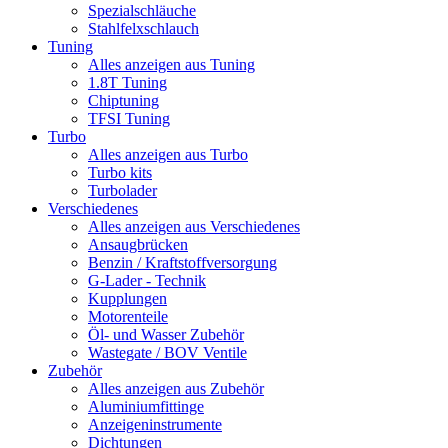
Spezialschläuche
Stahlfelxschlauch
Tuning
Alles anzeigen aus Tuning
1.8T Tuning
Chiptuning
TFSI Tuning
Turbo
Alles anzeigen aus Turbo
Turbo kits
Turbolader
Verschiedenes
Alles anzeigen aus Verschiedenes
Ansaugbrücken
Benzin / Kraftstoffversorgung
G-Lader - Technik
Kupplungen
Motorenteile
Öl- und Wasser Zubehör
Wastegate / BOV Ventile
Zubehör
Alles anzeigen aus Zubehör
Aluminiumfittinge
Anzeigeninstrumente
Dichtungen