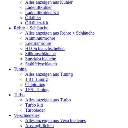
Alles anzeigen aus Kühler
Ladeluftkühler
Ladeluftkühler-Kit
Ölkühler
Ölkühler-Kit
Rohre + Schläuche
Alles anzeigen aus Rohre + Schläuche
Aluminiumrohre
Edelstahlrohre
HD-Schlauchschellen
Silikonschläuche
Spezialschläuche
Stahlfelxschlauch
Tuning
Alles anzeigen aus Tuning
1.8T Tuning
Chiptuning
TFSI Tuning
Turbo
Alles anzeigen aus Turbo
Turbo kits
Turbolader
Verschiedenes
Alles anzeigen aus Verschiedenes
Ansaugbrücken