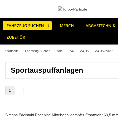
FAHRZEUG SUCHEN
MERCH
ABGASTECHNIK
ZUBEHÖR
Startseite
Fahrzeug Suchen
Audi
A4
A4 B5
A4 B5 Avant
Sportauspuffanlagen
1
Simons Edelstahl Racepipe Mittelschalldämpfer Ersatzrohr 63,5 mm