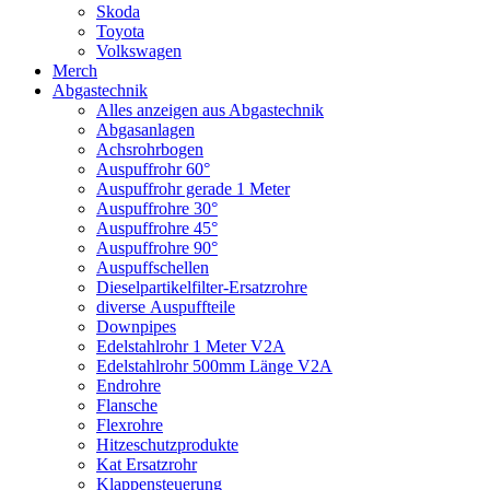
Skoda
Toyota
Volkswagen
Merch
Abgastechnik
Alles anzeigen aus Abgastechnik
Abgasanlagen
Achsrohrbogen
Auspuffrohr 60°
Auspuffrohr gerade 1 Meter
Auspuffrohre 30°
Auspuffrohre 45°
Auspuffrohre 90°
Auspuffschellen
Dieselpartikelfilter-Ersatzrohre
diverse Auspuffteile
Downpipes
Edelstahlrohr 1 Meter V2A
Edelstahlrohr 500mm Länge V2A
Endrohre
Flansche
Flexrohre
Hitzeschutzprodukte
Kat Ersatzrohr
Klappensteuerung