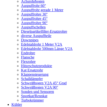
Achsrohrbogen
Auspuffrohr 60°
Auspuffrohr gerade 1 Meter
Auspuffrohre 30°
Auspuffrohre 45°
Auspuffrohre 90°
Auspuffschellen
Dieselpartikelfilter-Ersatzrohre
diverse Auspuffteile
Downpipes
Edelstahlrohr 1 Meter V2A
Edelstahlrohr 500mm Länge V2A
Endrohre
Flansche
Flexrohre
Hitzeschutzprodukte
Kat Ersatzrohr
Klappensteuerung
Schalldämpfer
Schweißbogen V2A 45° Grad
Schweißbogen V2A 90°
Sonden und Sensoren
Sportkat/Rennkat
Turbokrümmer
Kühler