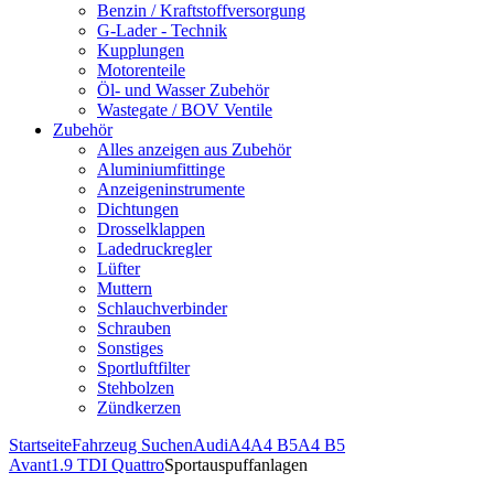
Benzin / Kraftstoffversorgung
G-Lader - Technik
Kupplungen
Motorenteile
Öl- und Wasser Zubehör
Wastegate / BOV Ventile
Zubehör
Alles anzeigen aus Zubehör
Aluminiumfittinge
Anzeigeninstrumente
Dichtungen
Drosselklappen
Ladedruckregler
Lüfter
Muttern
Schlauchverbinder
Schrauben
Sonstiges
Sportluftfilter
Stehbolzen
Zündkerzen
Startseite
Fahrzeug Suchen
Audi
A4
A4 B5
A4 B5
Avant
1.9 TDI Quattro
Sportauspuffanlagen