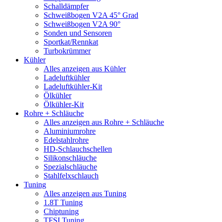
Schalldämpfer
Schweißbogen V2A 45° Grad
Schweißbogen V2A 90°
Sonden und Sensoren
Sportkat/Rennkat
Turbokrümmer
Kühler
Alles anzeigen aus Kühler
Ladeluftkühler
Ladeluftkühler-Kit
Ölkühler
Ölkühler-Kit
Rohre + Schläuche
Alles anzeigen aus Rohre + Schläuche
Aluminiumrohre
Edelstahlrohre
HD-Schlauchschellen
Silikonschläuche
Spezialschläuche
Stahlfelxschlauch
Tuning
Alles anzeigen aus Tuning
1.8T Tuning
Chiptuning
TFSI Tuning