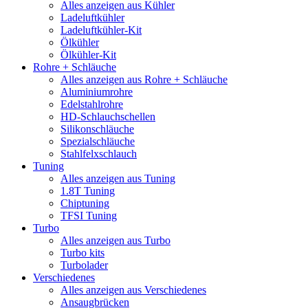
Alles anzeigen aus Kühler
Ladeluftkühler
Ladeluftkühler-Kit
Ölkühler
Ölkühler-Kit
Rohre + Schläuche
Alles anzeigen aus Rohre + Schläuche
Aluminiumrohre
Edelstahlrohre
HD-Schlauchschellen
Silikonschläuche
Spezialschläuche
Stahlfelxschlauch
Tuning
Alles anzeigen aus Tuning
1.8T Tuning
Chiptuning
TFSI Tuning
Turbo
Alles anzeigen aus Turbo
Turbo kits
Turbolader
Verschiedenes
Alles anzeigen aus Verschiedenes
Ansaugbrücken