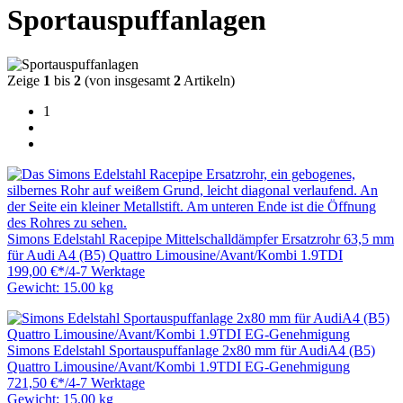
Sportauspuffanlagen
Zeige
1
bis
2
(von insgesamt
2
Artikeln)
1
Simons Edelstahl Racepipe Mittelschalldämpfer Ersatzrohr 63,5 mm
für Audi A4 (B5) Quattro Limousine/Avant/Kombi 1.9TDI
199,00 €
*
/
4-7 Werktage
Gewicht: 15.00 kg
Simons Edelstahl Sportauspuffanlage 2x80 mm für AudiA4 (B5)
Quattro Limousine/Avant/Kombi 1.9TDI EG-Genehmigung
721,50 €
*
/
4-7 Werktage
Gewicht: 15.00 kg