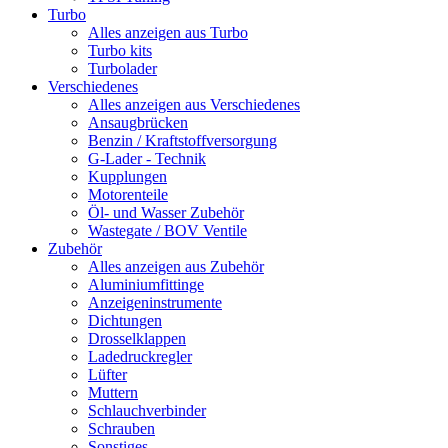
Turbo
Alles anzeigen aus Turbo
Turbo kits
Turbolader
Verschiedenes
Alles anzeigen aus Verschiedenes
Ansaugbrücken
Benzin / Kraftstoffversorgung
G-Lader - Technik
Kupplungen
Motorenteile
Öl- und Wasser Zubehör
Wastegate / BOV Ventile
Zubehör
Alles anzeigen aus Zubehör
Aluminiumfittinge
Anzeigeninstrumente
Dichtungen
Drosselklappen
Ladedruckregler
Lüfter
Muttern
Schlauchverbinder
Schrauben
Sonstiges