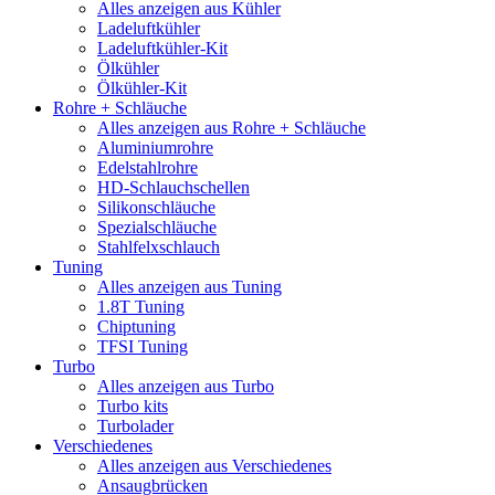
Alles anzeigen aus Kühler
Ladeluftkühler
Ladeluftkühler-Kit
Ölkühler
Ölkühler-Kit
Rohre + Schläuche
Alles anzeigen aus Rohre + Schläuche
Aluminiumrohre
Edelstahlrohre
HD-Schlauchschellen
Silikonschläuche
Spezialschläuche
Stahlfelxschlauch
Tuning
Alles anzeigen aus Tuning
1.8T Tuning
Chiptuning
TFSI Tuning
Turbo
Alles anzeigen aus Turbo
Turbo kits
Turbolader
Verschiedenes
Alles anzeigen aus Verschiedenes
Ansaugbrücken