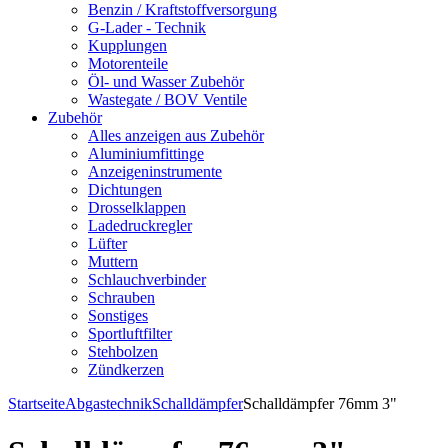
Benzin / Kraftstoffversorgung
G-Lader - Technik
Kupplungen
Motorenteile
Öl- und Wasser Zubehör
Wastegate / BOV Ventile
Zubehör
Alles anzeigen aus Zubehör
Aluminiumfittinge
Anzeigeninstrumente
Dichtungen
Drosselklappen
Ladedruckregler
Lüfter
Muttern
Schlauchverbinder
Schrauben
Sonstiges
Sportluftfilter
Stehbolzen
Zündkerzen
Startseite
Abgastechnik
Schalldämpfer
Schalldämpfer 76mm 3"