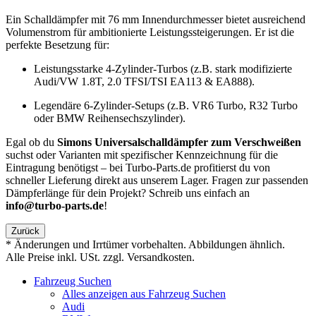
Ein Schalldämpfer mit 76 mm Innendurchmesser bietet ausreichend
Volumenstrom für ambitionierte Leistungssteigerungen. Er ist die
perfekte Besetzung für:
Leistungsstarke 4-Zylinder-Turbos (z.B. stark modifizierte
Audi/VW 1.8T, 2.0 TFSI/TSI EA113 & EA888).
Legendäre 6-Zylinder-Setups (z.B. VR6 Turbo, R32 Turbo
oder BMW Reihensechszylinder).
Egal ob du
Simons Universalschalldämpfer zum Verschweißen
suchst oder Varianten mit spezifischer Kennzeichnung für die
Eintragung benötigst – bei Turbo-Parts.de profitierst du von
schneller Lieferung direkt aus unserem Lager. Fragen zur passenden
Dämpferlänge für dein Projekt? Schreib uns einfach an
info@turbo-parts.de
!
Zurück
* Änderungen und Irrtümer vorbehalten. Abbildungen ähnlich.
Alle Preise inkl. USt. zzgl. Versandkosten.
Fahrzeug Suchen
Alles anzeigen aus Fahrzeug Suchen
Audi