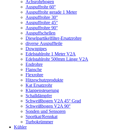
Achsrohrbogen
Auspuffrohr 60°
Auspuffrohr gerade 1 Meter
Auspuffrohre 30°
Auspuffrohre 45°
Auspuffrohre 90°
Auspuffschellen
Dieselpartikelfilter-Ersatzrohre
diverse Auspuffteile
Downpipes
Edelstahlrohr 1 Meter V2A
Edelstahlrohr 500mm Länge V2A
Endrohre
Flansche
Flexrohre
Hitzeschutzprodukte
Kat Ersatzrohr
Klappensteuerung
Schalldämpfer
Schweißbogen V2A 45° Grad
Schweißbogen V2A 90°
Sonden und Sensoren
Sportkat/Rennkat
Turbokrümmer
Kühler