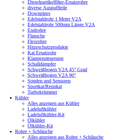
Dieselpartikelfilter-Ersatzrohre
diverse Auspuffteile
Downpipes
Edelstahlrohr 1 Meter V2A
Edelstahlrohr 500mm Länge V2A
Endrohre
Flansche
Flexrohre
Hitzeschutzprodukte
Kat Ersatzrohr
Klappensteuerung
Schalldämpfer
Schweißbogen V2A 45° Grad
Schweißbogen V2A 90°
Sonden und Sensoren
Sportkat/Rennkat
Turbokrümmer
Kühler
Alles anzeigen aus Kühler
Ladeluftkühler
Ladeluftkühler-Kit
Ölkühler
Ölkühler-Kit
Rohre + Schläuche
Alles anzeigen aus Rohre + Schläuche