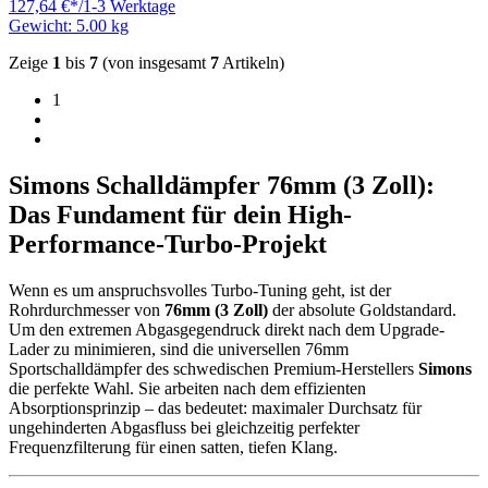
127,64 €
*
/
1-3 Werktage
Gewicht: 5.00 kg
Zeige
1
bis
7
(von insgesamt
7
Artikeln)
1
Simons Schalldämpfer 76mm (3 Zoll):
Das Fundament für dein High-
Performance-Turbo-Projekt
Wenn es um anspruchsvolles Turbo-Tuning geht, ist der
Rohrdurchmesser von
76mm (3 Zoll)
der absolute Goldstandard.
Um den extremen Abgasgegendruck direkt nach dem Upgrade-
Lader zu minimieren, sind die universellen 76mm
Sportschalldämpfer des schwedischen Premium-Herstellers
Simons
die perfekte Wahl. Sie arbeiten nach dem effizienten
Absorptionsprinzip – das bedeutet: maximaler Durchsatz für
ungehinderten Abgasfluss bei gleichzeitig perfekter
Frequenzfilterung für einen satten, tiefen Klang.