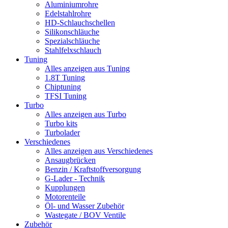
Aluminiumrohre
Edelstahlrohre
HD-Schlauchschellen
Silikonschläuche
Spezialschläuche
Stahlfelxschlauch
Tuning
Alles anzeigen aus Tuning
1.8T Tuning
Chiptuning
TFSI Tuning
Turbo
Alles anzeigen aus Turbo
Turbo kits
Turbolader
Verschiedenes
Alles anzeigen aus Verschiedenes
Ansaugbrücken
Benzin / Kraftstoffversorgung
G-Lader - Technik
Kupplungen
Motorenteile
Öl- und Wasser Zubehör
Wastegate / BOV Ventile
Zubehör