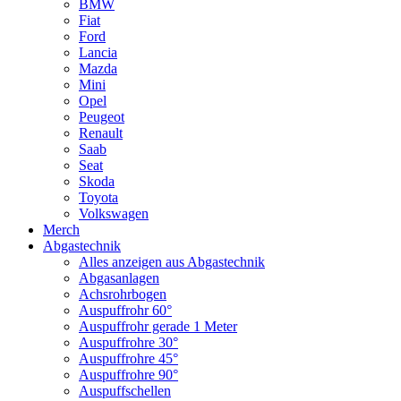
BMW
Fiat
Ford
Lancia
Mazda
Mini
Opel
Peugeot
Renault
Saab
Seat
Skoda
Toyota
Volkswagen
Merch
Abgastechnik
Alles anzeigen aus Abgastechnik
Abgasanlagen
Achsrohrbogen
Auspuffrohr 60°
Auspuffrohr gerade 1 Meter
Auspuffrohre 30°
Auspuffrohre 45°
Auspuffrohre 90°
Auspuffschellen