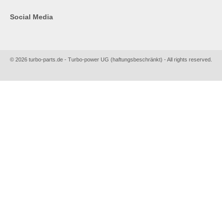
Social Media
© 2026 turbo-parts.de - Turbo-power UG (haftungsbeschränkt) - All rights reserved.