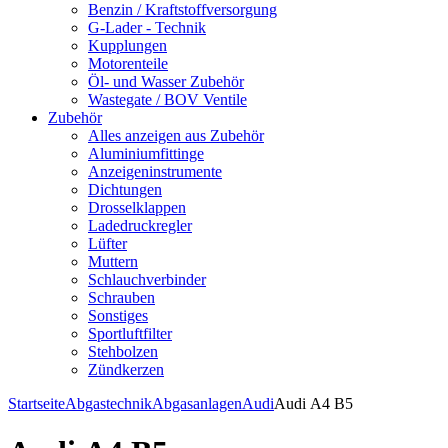
Benzin / Kraftstoffversorgung
G-Lader - Technik
Kupplungen
Motorenteile
Öl- und Wasser Zubehör
Wastegate / BOV Ventile
Zubehör
Alles anzeigen aus Zubehör
Aluminiumfittinge
Anzeigeninstrumente
Dichtungen
Drosselklappen
Ladedruckregler
Lüfter
Muttern
Schlauchverbinder
Schrauben
Sonstiges
Sportluftfilter
Stehbolzen
Zündkerzen
Startseite
Abgastechnik
Abgasanlagen
Audi
Audi A4 B5