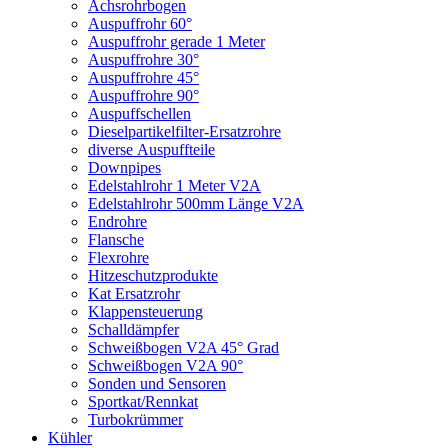
Achsrohrbogen
Auspuffrohr 60°
Auspuffrohr gerade 1 Meter
Auspuffrohre 30°
Auspuffrohre 45°
Auspuffrohre 90°
Auspuffschellen
Dieselpartikelfilter-Ersatzrohre
diverse Auspuffteile
Downpipes
Edelstahlrohr 1 Meter V2A
Edelstahlrohr 500mm Länge V2A
Endrohre
Flansche
Flexrohre
Hitzeschutzprodukte
Kat Ersatzrohr
Klappensteuerung
Schalldämpfer
Schweißbogen V2A 45° Grad
Schweißbogen V2A 90°
Sonden und Sensoren
Sportkat/Rennkat
Turbokrümmer
Kühler