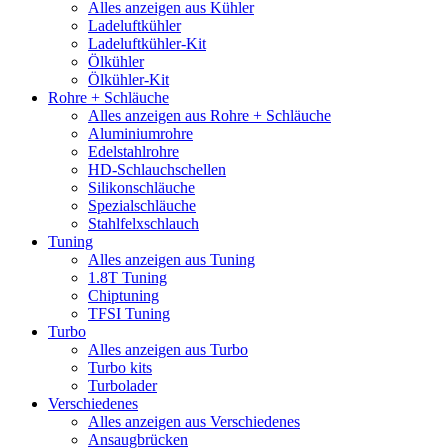
Alles anzeigen aus Kühler
Ladeluftkühler
Ladeluftkühler-Kit
Ölkühler
Ölkühler-Kit
Rohre + Schläuche
Alles anzeigen aus Rohre + Schläuche
Aluminiumrohre
Edelstahlrohre
HD-Schlauchschellen
Silikonschläuche
Spezialschläuche
Stahlfelxschlauch
Tuning
Alles anzeigen aus Tuning
1.8T Tuning
Chiptuning
TFSI Tuning
Turbo
Alles anzeigen aus Turbo
Turbo kits
Turbolader
Verschiedenes
Alles anzeigen aus Verschiedenes
Ansaugbrücken