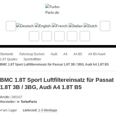
Startseite
Fahrzeug Suchen
Audi
A4
A4 B5
A4 B5 Avant
1.8T Quattro
Sportluftfilter
BMC 1.8T Sport Luftfiltereinsatz für Passat 1.8T 3B / 3BG, Audi A4 1.8T B5
BMC 1.8T Sport Luftfiltereinsatz für Passat
1.8T 3B / 3BG, Audi A4 1.8T B5
Art.Nr.:
280107
Hersteller:
≫
TurboParts
✔
am Lager
Lieferzeit:
1-3 Werktage